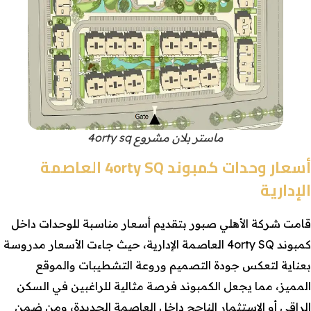
ماستر بلان مشروع 4orty sq
أسعار وحدات كمبوند 4orty SQ العاصمة
الإدارية
قامت شركة الأهلي صبور بتقديم أسعار مناسبة للوحدات داخل
كمبوند 4orty SQ العاصمة الإدارية، حيث جاءت الأسعار مدروسة
بعناية لتعكس جودة التصميم وروعة التشطيبات والموقع
المميز، مما يجعل الكمبوند فرصة مثالية للراغبين في السكن
الراقي أو الاستثمار الناجح داخل العاصمة الجديدة، ومن ضمن