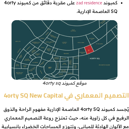
zad residence
كمبوند
على مقربة دقائق من كمبوند 4orty
SQ العاصمة الإدارية.
موقع كمبوند 4orty sq
التصميم المعماري في 4orty SQ New Capital
يُجسد كمبوند 4orty SQ العاصمة الإدارية مفهوم الراحة والذوق
الرفيع في كل زاوية منه، حيث تمتزج روعة التصميم المعماري
مع الألوان الهادئة للمباني، وتتوزع المساحات الخضراء بانسيابية