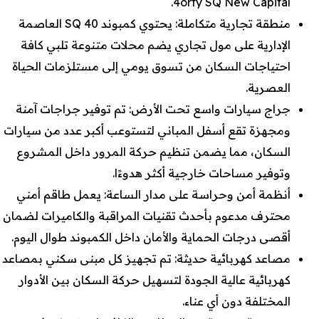
4orty SQ New Capital.
منطقة تجارية متكاملة: يحتوي كمبوند 40 SQ العاصمة
الإدارية على مول تجاري يضم محلات متنوعة تلبي كافة
احتياجات السكان من تسوق يومي إلى مستلزمات الحياة
العصرية.
جراج سيارات واسع تحت الأرض: تم توفير جراجات آمنة
ومجهزة تقع أسفل المباني لتستوعب أكبر عدد من سيارات
السكان، مما يضمن تنظيم حركة المرور داخل المشروع
وتوفير مساحات خارجية أكثر هدوءًا.
أنظمة أمن وحراسة على مدار الساعة: يعمل طاقم أمني
محترف مدعوم بأحدث تقنيات المراقبة والكاميرات لضمان
أقصى درجات الحماية والأمان داخل الكمبوند طوال اليوم.
مصاعد كهربائية حديثة: تم تجهيز كل مبنى سكني بمصاعد
كهربائية عالية الجودة لتسهيل حركة السكان بين الأدوار
المختلفة دون أي عناء.