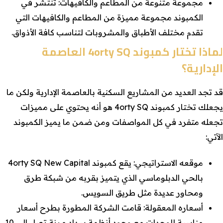
مجموعة متنوعة من المطاعم والكافيهات: تنتشر في
الكمبوند مجموعة مميزة من المطاعم والكافيهات التي
تقدم مختلف الأطباق والمشروبات لتناسب كافة الأذواق.
لماذا تختار كمبوند 4orty SQ العاصمة
الإدارية؟
قد تجد العديد من المشاريع السكنية بالعاصمة الإدارية ولكن ما
يجعلك تختار كمبوند 4orty SQ هو أنه يحتوي على مميزات
تجعله متفرد في كل المواصفات ومن ضمن ما يميز الكمبوند
الآتي:
موقعه الاستراتيجي: يقع كمبوند 4orty SQ New Capital
بالحي الدبلوماسي الذي يتميز بقربه من شبكة طرق
ومحاور عديدة مثل طريق السويس.
أسعاره المعقولة: قامت الشركة المطورة بطرح أسعار
مناسبة للوحدات مع وجود أنظمة سداد مرنة تصل إلى 10