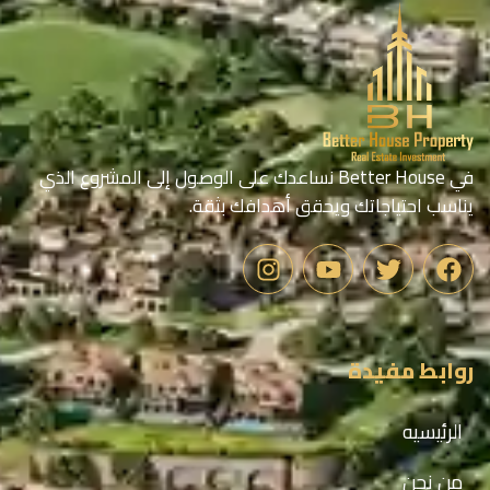
في Better House نساعدك على الوصول إلى المشروع الذي
يناسب احتياجاتك ويحقق أهدافك بثقة.
روابط مفيدة
الرئيسيه
من نحن