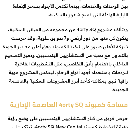
بين الوحدات والخدمات، بينما تكتمل الأجواء بسحر الإضاءة
الليلية الهادئة التي تمنح شعور بالسكينة.
ويتألف مشروع 4orty SQ من مجموعة من المباني السكنية،
يتكون كل منها من دور أرضي و7 طوابق علوية، وقد حرصت
شركة الأهلي صبور على تنفيذ الكمبوند وفق أعلى معايير الجودة
بالتعاون مع نخبة من الاستشاريين الهندسيين. وتميز التصميم
الداخلي بالاهتمام بأدق التفاصيل، مثل التشطيبات الفاخرة
للردهات باستخدام أجود أنواع الرخام، ليعكس المشروع هوية
راقية تليق بمكانته كأحد أبرز المشروعات السكنية بالعاصمة
الجديدة.
مساحة كمبوند 4orty SQ العاصمة الإدارية
حرص فريق من كبار الاستشاريين الهندسيين على وضع رؤية
دقيقة لتخطيط كمبوند 4orty SQ New Capital، ترتكز على