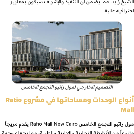
الشيخ زايد، مما يضمن أن التنفيذ والإشراف سيكون بمعايير
احترافية عالية.
التصميم الخارجي لمول راتيو التجمع الخامس
أنواع الوحدات ومساحاتها في مشروع Ratio
Mall
مول راتيو التجمع الخامس Ratio Mall New Cairo يقدم مزيجاً
متنوعاً من الأنشطة التجارية والإدارية والطبية، مما يجعله وجهة