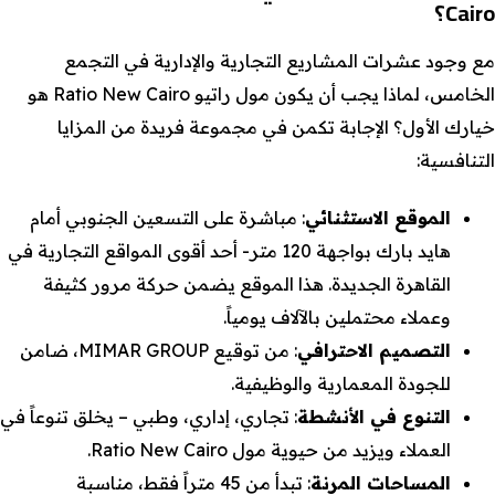
Cairo؟
مع وجود عشرات المشاريع التجارية والإدارية في التجمع
الخامس، لماذا يجب أن يكون مول راتيو Ratio New Cairo هو
خيارك الأول؟ الإجابة تكمن في مجموعة فريدة من المزايا
التنافسية:
الموقع الاستثنائي
: مباشرة على التسعين الجنوبي أمام
هايد بارك بواجهة 120 متر- أحد أقوى المواقع التجارية في
القاهرة الجديدة. هذا الموقع يضمن حركة مرور كثيفة
وعملاء محتملين بالآلاف يومياً.
التصميم الاحترافي
: من توقيع MIMAR GROUP، ضامن
للجودة المعمارية والوظيفية.
التنوع في الأنشطة
: تجاري، إداري، وطبي – يخلق تنوعاً في
العملاء ويزيد من حيوية مول Ratio New Cairo.
المساحات المرنة
: تبدأ من 45 متراً فقط، مناسبة