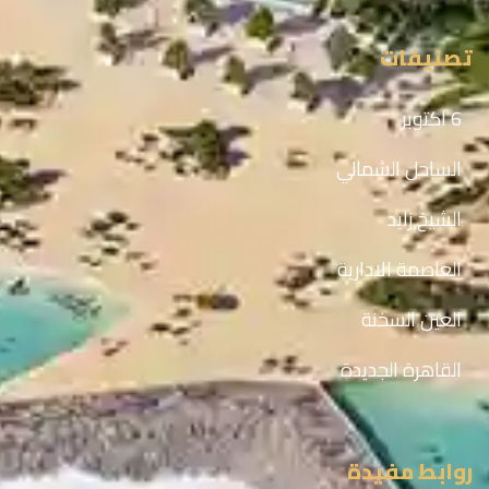
تصنيفات
6 اكتوبر
الساحل الشمالي
الشيخ زايد
العاصمة الادارية
العين السخنة
القاهرة الجديدة
روابط مفيدة