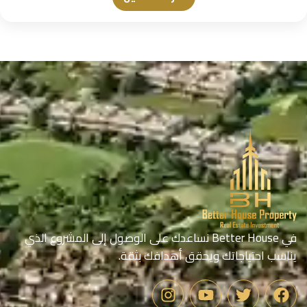
في Better House نساعدك على الوصول إلى المشروع الذي
يناسب احتياجاتك ويحقق أهدافك بثقة.