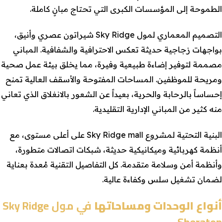
الطموحة إلى المؤسسات الكبرى التي تحتاج مبانٍ كاملة.
التصميم المعماري لمول Sky Ridge شيراتون عصري وأنيق،
بواجهات زجاجية حديثة تعكس الاحترافية والشفافية. المباني
مصممة لتوفير إضاءة طبيعية وفيرة، مما يخلق بيئة عمل صحية
ومريحة للموظفين. المساحات المفتوحة والأسقف العالية تمنح
إحساساً بالرحابة والحرية، بعيداً عن الشعور بالانغلاق الذي تعاني
منه كثير من المباني الإدارية التقليدية.
البنية التحتية لمشروع Sky Ridge mall على أعلى مستوى، مع
أنظمة كهربائية وميكانيكية حديثة، شبكات اتصالات متطورة،
وأنظمة أمن وسلامة متقدمة. كل التفاصيل التقنية مُعدة بعناية
لضمان تشغيل سلس وكفاءة عالية.
أنواع الوحدات ومساحاتها
في مول Sky Ridge