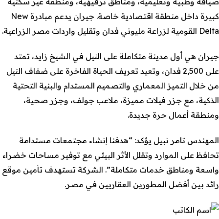
ضيافة وطبية وتعليمية، ومناطق ترفيهية، ومنطقة غير سكنية
كبيرة داخل منطقة اقتصادية خاصة. جيران يدعم مبادرة New
Delta القومية لزراعة مليوني فدان وتقليل واردات مصر الزراعية.
جيران هي أول مدينة متكاملة على النيل في الشيخ زايد، تمتد
على 2,500 فدان، وتعيد تعريف الحياة الفاخرة على ضفاف النيل
من خلال التميز المعماري والتصميم المستدام والبنية التحتية
الذكية، مع جزر فيلات مميزة، ملاعب جولف، وجزر صحية،
ومنطقة أعمال حرة جديدة.
المهندس تامر نبيل يؤكد: “هدفنا إنشاء مجتمعات مستدامة
تحافظ على الموارد وتقلل الأثر البيئي مع توفير مساحات خضراء
واسعة ومناطق خدمات متكاملة”. الشركة تستهدف تأمين موقع
رائد بين أفضل المطورين العقاريين في مصر.