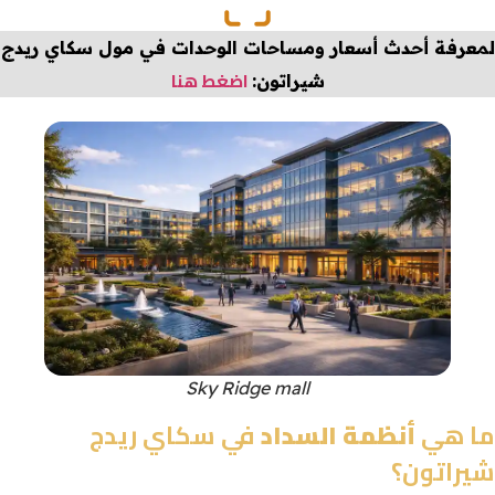
لمعرفة أحدث أسعار ومساحات الوحدات في
مول سكاي ريدج
اضغط هنا
شيراتون
:
Sky Ridge mall
ما هي
أنظمة السداد
في سكاي ريدج
شيراتون؟