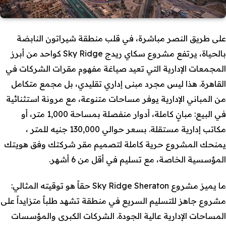
على طريق النصر مباشرة، في قلب منطقة شيراتون النابضة
بالحياة، يرتفع مشروع سكاي ريدج Sky Ridge كواحد من أبرز
المجمعات الإدارية التي تعيد صياغة مفهوم مقرات الشركات في
القاهرة. هذا ليس مجرد مبنى إداري تقليدي، بل مجمع متكامل
من المباني الإدارية يوفر مساحات متنوعة، مع مرونة استثنائية
في البيع: مبانٍ كاملة، أدوار منفصلة بمساحة 1,000 متر، أو
مكاتب إدارية مستقلة. بسعر حوالي 130,000 جنيه للمتر ،
يمنحك المشروع حرية كاملة لتصميم مقر شركتك وفق هويتك
المؤسسية الخاصة، مع تسليم في أقل من 6 أشهر.
ما يميز مشروع Sky Ridge Sheraton حقاً هو توقيته المثالي:
مشروع جاهز للتسليم السريع في منطقة تشهد طلباً متزايداً على
المساحات الإدارية عالية الجودة. الشركات الكبرى والمؤسسات