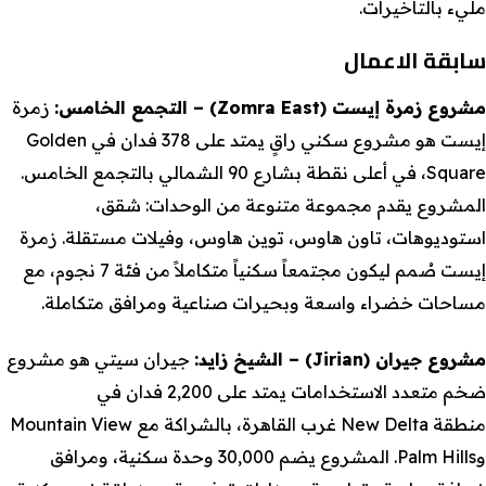
مليء بالتأخيرات.
سابقة الاعمال
مشروع زمرة إيست
(Zomra East) –
التجمع الخامس
:
زمرة
إيست هو مشروع سكني راقٍ يمتد على 378 فدان في Golden
Square، في أعلى نقطة بشارع 90 الشمالي بالتجمع الخامس.
المشروع يقدم مجموعة متنوعة من الوحدات: شقق،
استوديوهات، تاون هاوس، توين هاوس، وفيلات مستقلة. زمرة
إيست صُمم ليكون مجتمعاً سكنياً متكاملاً من فئة 7 نجوم، مع
مساحات خضراء واسعة وبحيرات صناعية ومرافق متكاملة.
مشروع جيران
(Jirian) –
الشيخ زايد
:
جيران سيتي هو مشروع
ضخم متعدد الاستخدامات يمتد على 2,200 فدان في
منطقة New Delta غرب القاهرة، بالشراكة مع Mountain View
وPalm Hills. المشروع يضم 30,000 وحدة سكنية، ومرافق