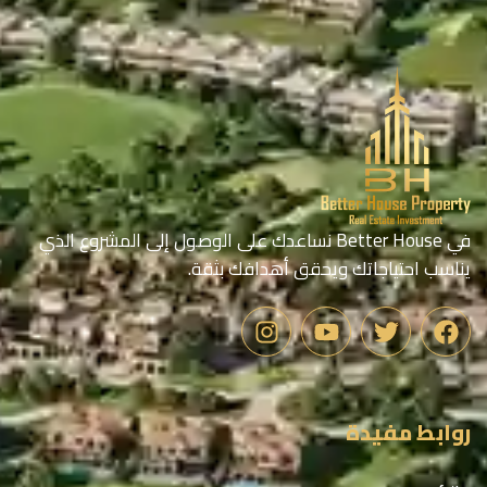
في Better House نساعدك على الوصول إلى المشروع الذي
يناسب احتياجاتك ويحقق أهدافك بثقة.
روابط مفيدة