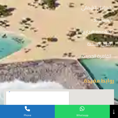
الساحل الشمالي
الشيخ زايد
العاصمة الادارية
العين السخنة
القاهرة الجديدة
روابط مفيدة
↓
Phone
Whatsapp