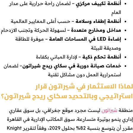
أنظمة تكييف مركزي
– لضمان راحة حرارية على مدار
العام
أنظمة إطفاء وسلامة
– حسب أعلى المعايير العالمية
مداخل ومخارج متعددة
– لسهولة الحركة وتجنب الازدحام
إضاءة LED في المساحات العامة
– موفرة للطاقة
وصديقة للبيئة
أنظمة تحكم ذكية
– لإدارة المباني بكفاءة
خدمات صيانة دورية
في سكاي ريدج شيراتون
– لضمان
استمرارية العمل دون مشاكل تقنية
لماذا الاستثمار في شيراتون قرار
استراتيجي وبالتحديد
سكاي ريدج شيراتون
؟
شيراتون
منطقة
ليست مجرد موقع جغرافي، بل سوق عقاري
إداري ينمو بوتيرة متسارعة. سوق المكاتب الإدارية في القاهرة
مقرر أن يتوسع بنسبة 82% بحلول 2029، وفقاً لتقرير Knight