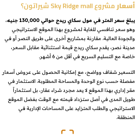
أسعار
مشروع Sky Ridge mall شيراتون؟
يبلغ سعر المتر في مول سكاي ريدج حوالي 130,000 جنيه
،
وهو سعر تنافسي للغاية لمشروع بهذا الموقع الاستراتيجي
والجودة العالية. مقارنة بمشاريع أخرى على طريق النصر أو في
مدينة نصر، يقدم سكاي ريدج قيمة استثنائية مقابل السعر،
خاصة مع التسليم السريع في أقل من 6 أشهر.
التسعير شفاف وواضح، مع إمكانية الحصول على عروض أسعار
مفصلة حسب نوع الوحدة والمساحة المطلوبة. الاستثمار في
مقر إداري بهذا الموقع لا يعد مجرد شراء عقار، بل استثماراً
طويل المدى في أصل ستزداد قيمته مع الوقت بفضل الموقع
الاستراتيجي والطلب المتزايد على المساحات الإدارية في
المنطقة.