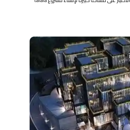
مدينة هليوبوليس بالقرب من معالم حيوية وطرق هامة تجعل السكان يحظون بتجربة سكنية متكاملة ومريحة. ووقع الاختيار على مساحة كبيرة لإنشاء مشروع talala