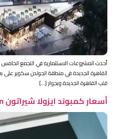
قلب القاهرة الجديدة وبجوار […]
أسعار كمبوند ايزولا شيراتون Isola Sheraton | تقسيط حتي 8 سنوات بمقدم 10%