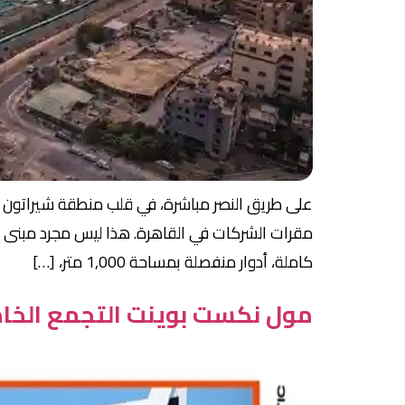
مقرات الشركات في القاهرة. هذا ليس مجرد مبنى إدا
كاملة، أدوار منفصلة بمساحة 1,000 متر، […]
مول نكست بوينت التجمع الخامس Next Point Mall New Cairo أس