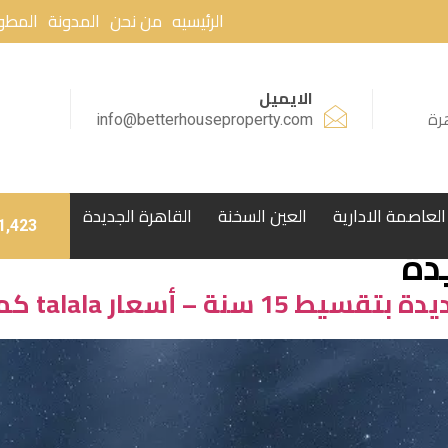
الرئيسيه
من نحن
المدونة
المطو
الايميل
رة
info@betterhouseproperty.com
العاصمة الادارية
العين السخنة
القاهرة الجديدة
1,423
دة
 أسعار talala كمبوند