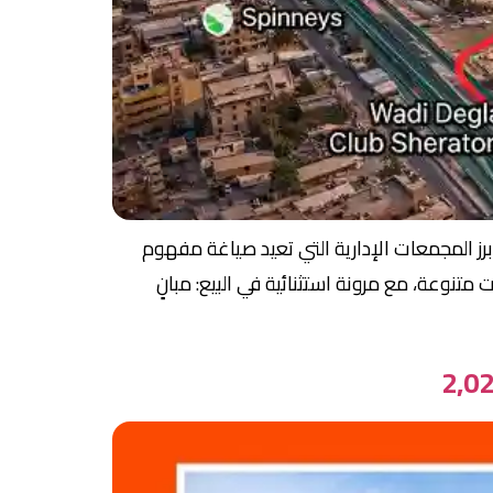
نطقة شيراتون النابضة بالحياة، يرتفع مشروع سكاي ريدج Sky Ridge كواحد من أبرز المجمعات الإدارية التي تعيد صياغة مفهوم
نوعة، مع مرونة استثنائية في البيع: مبانٍ