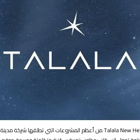
سيكون كمبوند طلالة هليوبوليس الجديدة Talala New Heliopolis من أعظم المشر