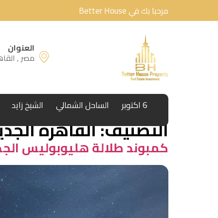
مرحبا بك في Better House
العنوان
مصر , القاه
6 اكتوبر
الساحل الشمالي
الشيخ زايد
التصنيف:
القاهرة الجدي
كمبوند طلالة هليوبوليس الجديدة بتقسيط 15 سنة –