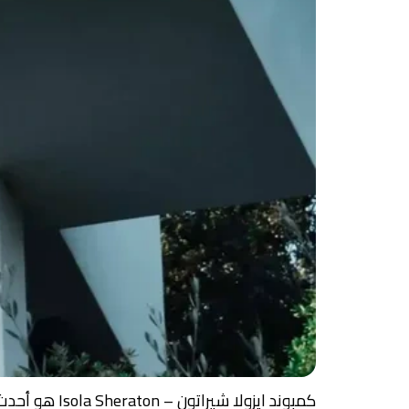
كمبوند ايزول