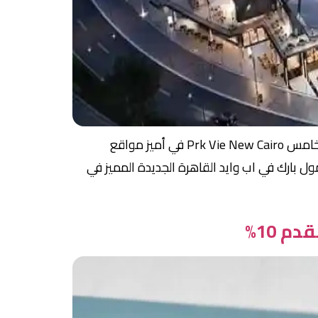
أحدث المشروعات الاستثمارية في التجمع الخامس من شركة أب وايد للتطوير العقاري وهو مشروع بارك في التجمع الخامس Prk Vie New Cairo في أميز مواقع
فستيفال مول. موقع مول بارك في اب وايد القاهرة الجديدة المميز في