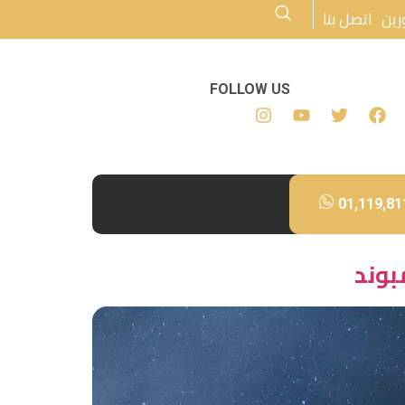
رين
اتصل بنا
FOLLOW US
01,119,81