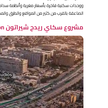
ووحدات سكنية فاخرة بأسعار مغرية وأنظمة سداد م
الصاعقة بالقرب من كثير من المواقع والطرق والمحاو
مشروع سكاي ريدج شيراتون Sky Ridge Sheraton | أستلام فوري بمقدم 10%