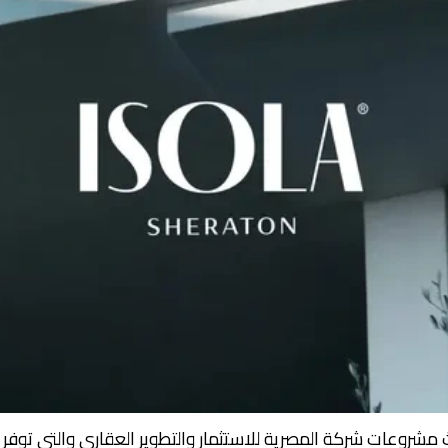
ا شيراتون – Isola Sheraton هو أحدث مشروعات شركة المصرية للاستثمار والتطوير الع