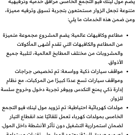
يضم مول لينك فيو التجمع الخامس مرافق خدمية وترفيهية
متنوعة تجعل الزوار مستمتعون بتجربة تسوق وترفيه مميزة،
ومن ضمن هذه الخدمات ما يلي:
مطاعم وكافيهات عالمية: يضم المشروع مجموعة متميزة
من المطاعم والكافيهات التي تقدم أشهى المأكولات
والمشروبات من مختلف المطابخ العالمية، لتلبية جميع
الأذواق.
مواقف سيارات ذكية وواسعة: تم تخصيص جراجات
ومواقف سيارات تسع عددًا كبيرًا من المركبات، مع نظام
إدارة ذكي يمنع التكدس ويوفر تجربة دخول وخروج سلسة
للزوار.
مولدات كهربائية احتياطية: تم تزويد مول لينك فيو التجمع
الخامس بمولدات كهرباء تعمل تلقائيًا عند انقطاع التيار
لضمان استمرارية التشغيل دون تأثر الأنشطة داخل المول.
تصميم صديق للبيئة: يعتمد المول على تقنيات مستدامة