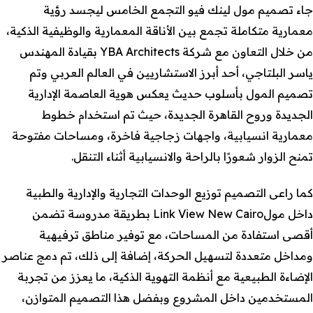
جاء تصميم مول لينك فيو التجمع الخامس ليجسد رؤية
معمارية متكاملة تجمع بين الأناقة المعمارية والوظيفية الذكية،
من خلال التعاون مع شركة YBA Architects بقيادة المهندس
ياسر البلتاجي، أحد أبرز الاستشاريين في العالم العربي وتم
تصميم المول بأسلوب حديث يعكس هوية العاصمة الإدارية
الجديدة وروح القاهرة الجديدة، حيث تم استخدام خطوط
معمارية انسيابية، واجهات زجاجية فاخرة، ومساحات مفتوحة
تمنح الزوار شعورًا بالراحة والانسيابية أثناء التنقل.
كما راعى التصميم توزيع الوحدات التجارية والإدارية والطبية
داخل مولLink View New Cairo بطريقة مدروسة تضمن
أقصى استفادة من المساحات، مع توفير مناطق ترفيهية
ومداخل متعددة لتسهيل الحركة، إضافة إلى ذلك، تم دمج عناصر
الإضاءة الطبيعية مع أنظمة التهوية الذكية، ما يعزز من تجربة
المستخدمين داخل المشروع وبفضل هذا التصميم المتوازن،