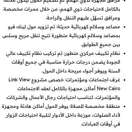
مرافق مجهزة لذوي الهمم: تم تصميم المول ليكون ملائمًا
بالكامل لاحتياجات ذوي الهمم، من خلال ممرات مخصصة
ومرافق تسهّل عليهم التنقل والراحة.
مصاعد وسلالم كهربائية حديثة: تم تزويد مول لينك فيو
بمصاعد وسلالم كهربائية متطورة تتيح تنقل مريح وسلس
بين جميع الطوابق.
نظام تكييف مركزي متطور: تم تركيب نظام تكييف عالي
الجودة يضمن درجات حرارة مناسبة في جميع أوقات
السنة ويوفر أجواء مريحة داخل المول.
غرف اجتماعات ومؤتمرات: خصص مشروع Link View
New Cairo أماكن مجهزة بالكامل لعقد الاجتماعات
والمؤتمرات، لتناسب احتياجات رجال الأعمال والشركات.
منطقة مخصصة للصلاة: يوفر المول أماكن هادئة ومجهزة
لأداء الصلوات، موزعة داخل الأدوار لتلبية احتياجات الزوار
في أوقات العبادات.