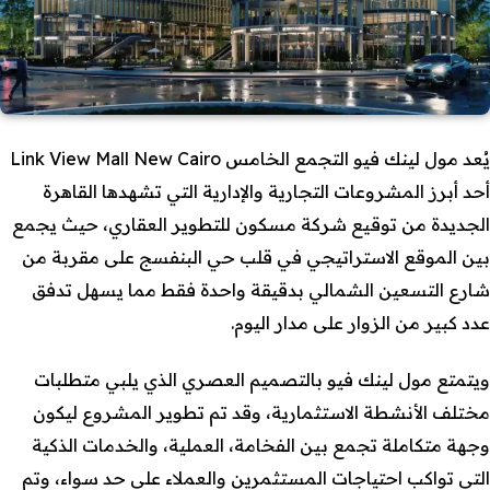
يُعد مول لينك فيو التجمع الخامس Link View Mall New Cairo
أحد أبرز المشروعات التجارية والإدارية التي تشهدها القاهرة
الجديدة من توقيع شركة مسكون للتطوير العقاري، حيث يجمع
بين الموقع الاستراتيجي في قلب حي البنفسج على مقربة من
شارع التسعين الشمالي بدقيقة واحدة فقط مما يسهل تدفق
عدد كبير من الزوار على مدار اليوم.
ويتمتع مول لينك فيو بالتصميم العصري الذي يلبي متطلبات
مختلف الأنشطة الاستثمارية، وقد تم تطوير المشروع ليكون
وجهة متكاملة تجمع بين الفخامة، العملية، والخدمات الذكية
التي تواكب احتياجات المستثمرين والعملاء على حد سواء، وتم