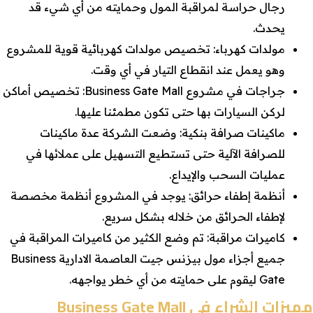
رجال حراسة لمراقبة المول وحمايته من أي شيء قد
يحدث.
مولدات كهرباء: تخصيص مولدات كهربائية قوية للمشروع
وهو يعمل عند انقطاع التيار في أي وقت.
جراجات في مشروع Business Gate Mall: تخصيص أماكن
لركن السيارات بها حتى تكون مطمئنا عليها.
ماكينات صرافة بنكية: وضعت الشركة عدة ماكينات
للصرافة الآلية حتى تستطيع التسهيل على عملائها في
عمليات السحب والإيداع.
أنظمة إطفاء حرائق: يوجد في المشروع أنظمة مخصصة
لإطفاء الحرائق من خلاله بشكل سريع.
كاميرات مراقبة: تم وضع الكثير من كاميرات المراقبة في
جميع أجزاء مول بيزنس جيت العاصمة الادارية Business
Gate ليقوم على حمايته من أي خطر يواجهه.
مميزات الشراء في Business Gate Mall