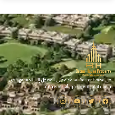
في Better House نساعدك على الوصول إلى المشروع الذي
يناسب احتياجاتك ويحقق أهدافك بثقة.