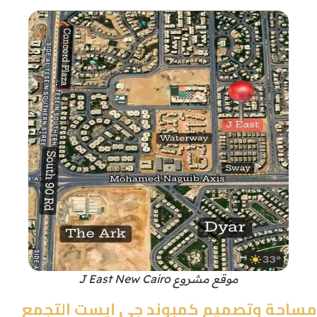
موقع مشروع J East New Cairo
مساحة وتصميم كمبوند جي ايست التجمع