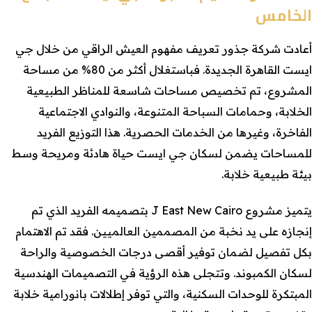
الخامس
أعادت شركة جذور تعريف مفهوم العيش الراقي من خلال جي
ايست القاهرة الجديدة. فباستغلال أكثر من 80% من مساحة
المشروع، تم تخصيص مساحات شاسعة للمناظر الطبيعية
الخلابة، وحمامات السباحة المتنوعة، والنوادي الاجتماعية
الفاخرة، وغيرها من الخدمات الحصرية. هذا التوزيع الفريد
للمساحات يضمن لسكان جي ايست حياة هادئة ومريحة وسط
بيئة طبيعية خلابة.
يتميز مشروع J East New Cairo بتصميمه الفريد الذي تم
إنجازه على يد نخبة من المصممين العالميين. فقد تم الاهتمام
بكل تفصيل لضمان توفير أقصى درجات الخصوصية والراحة
لسكان الكمبوند. وتتجلى هذه الرؤية في التصميمات الهندسية
المبتكرة للوحدات السكنية، والتي توفر إطلالات بانورامية خلابة