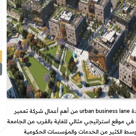
ل
مول اوربن بيزنس لين القاهرة الجديدة urban business lane من أهم أعمال شركة تعمير
 في موقع استراتيجي مثالي للغاية بالقرب من الجامعة
 وسط الكثير من الخدمات والمؤسسات الحكومية