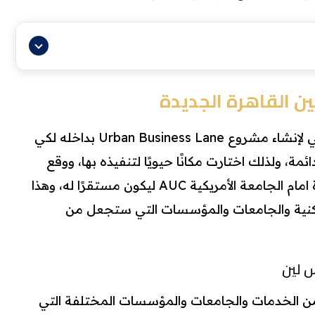
ن القاهرة الجديدة
أرادت شركة تعمير اختيار موقع مثالي لإنشاء مشروع Urban Business Lane بداخله لكي
ئمة، ولذلك اختارت مكانًا حيويًا لتنفيذه بها، ووقع
الاختيار على التجمع الخامس مباشرة امام الجامعة الأمريكية AUC ليكون مستقرًا له، وهذا
كنية والجامعات والمؤسسات التي ستجعل من
س لين
UBL mal عدد كبير من الخدمات والجامعات والمؤسسات المختلفة التي