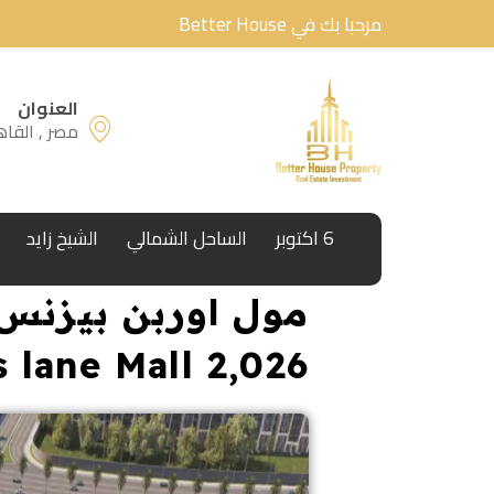
مرحبا بك في Better House
العنوان
مصر , القاه
6 اكتوبر
الساحل الشمالي
الشيخ زايد
مول اوربن بيزنس 
2,026 Urban business lane Mall أسعار