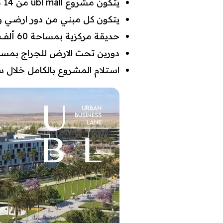
يتكون مشروع ubl mall من 14 مبني اداري.
يتكون كل مبني من دور ارضي و4 ادوار علوية وروف.
حديقة مركزية بمساحة 60 ألف متر.
دورين تحت الارض للجراج بمساحة الم
استلام المشروع بالكامل خلال 