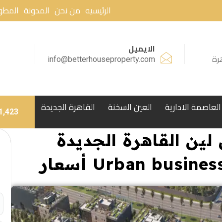
الرئيسيه
من نحن
المدونة
المطو
الايميل
رة
info@betterhouseproperty.com
العاصمة الادارية
العين السخنة
القاهرة الجديدة
1,423
لين القاهرة الجديدة