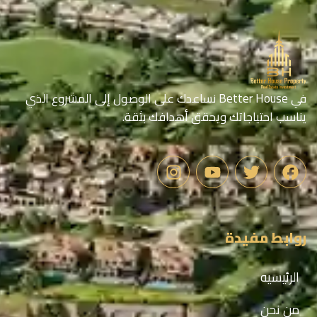
في Better House نساعدك على الوصول إلى المشروع الذي
يناسب احتياجاتك ويحقق أهدافك بثقة.
روابط مفيدة
الرئيسيه
من نحن