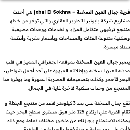
قرية جبال العين السخنة – jebal El Sokhna
هي أحدث
مشاريع شركة بايونير للتطوير العقاري والتي توفر من خلالها
منتجع ترفيهي متكامل المزايا والخدمات ووحدات مصيفية
وسكنية متنوعة الفئات والمساحات وبأسعار مغرية وأنظمة
سداد ميسرة.
يتميز
جبال العين السخنة
بموقعه الجغرافي المميز في قلب
مدينة العين السخنة وبإطلالته المبهرة على أحد أجمل شواطيء
البحر الأحمر وكذلك بتصميماته العصرية المبهرة وما يوفره هذا
المنتجع من وحدات سكنية فاخرة غاية في الجمال.
تقع جبال السخنة على بعد 3 كيلومتر فقط من منتجع الجلالة و
تقام القرية علي ارتفاع 125 متر فوق مستوى سطح البحر حيث
يمكنك الاستمتاع بإجازتك من منظور مختلف تماما. ومع ذلك
فأنت على بعد ساعة واحدة فقط بالسيارة من القاهرة