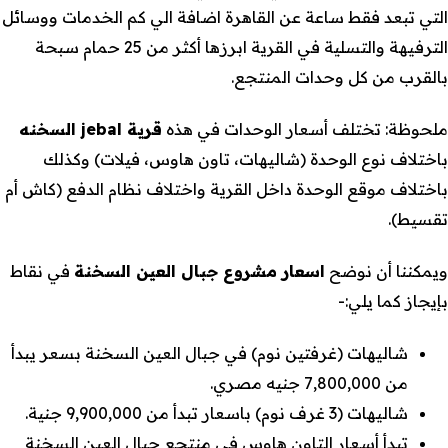
التي تبعد فقط ساعة عن القاهرة اضافة الي كم الخدمات ووسائل
الترفيهة والتسلية في القرية ابرزها أكثر من 25 حمام سبحة
بالقرب من كل وحدات المنتجع.
ملحوظة: تختلف أسعار الوحدات في هذه
قرية jebal السخنه
باختلاف نوع الوحدة (شاليهات، تاون هاوس، فيلات) وكذلك
باختلاف موقع الوحدة داخل القرية واختلاف نظام الدفع (كاش أم
تقسيط).
ويمكننا أن نوضح
اسعار مشروع جبال العين السخنة
في نقاط
بإيجاز كما يلي:-
شاليهات (غرفتين نوم) في جبال العين السخنة بسعر يبدأ
من 7,800,000 جنيه مصري.
شاليهات (3 غرف نوم) باسعار تبدأ من 9,900,000 جنية.
تبدأ أسعار التاون هاوس في منتجع جبال العين السخنة