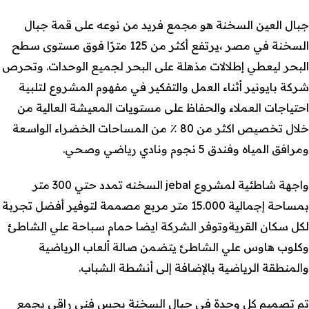
جبال العين السخنة هو مجمع فريد من نوعه على قمة جبال
السخنة في مصر ،يرتفع أكثر من 125 مترًا فوق مستوى سطح
البحر ليعطي إطلالات مذهلة على البحر لجميع الوحدات. وتحرص
شركة بايونير أثناء العمل والتفكير في مفهوم المشروع لتلبية
احتياجات العملاء والحفاظ على مستويات المعيشة العالية من
خلال تخصيص اكثر من 80 ٪ من المساحات الخضراء الواسعة
ومرافق المياه وفندق 5 نجوم ونادي رياضي وصحي.
واجهة شاطئية لمشروع jebal السخنه تمدد حتي 300 متر
بمساحة إجمالية 15.000 متر مربع مصممة لتوفير أفضل تجربة
لكل سكان القريةوتوفر الشركة ايضا حمام سباحة علي الشاطئ
وكلوب هاوس علي الشاطئ يتضمن صالة ألعاب الرياضية
والمنطقة الرياضية بالإضافة إلى أنشطة الشباب.
تم تصميم كل وحدة في جبال السخنة بحس فني راقي يجمع